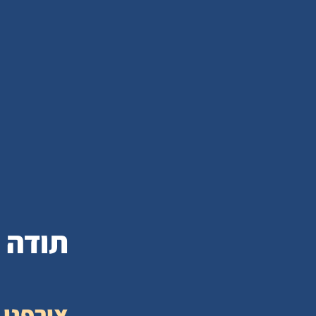
תודה 
צירפנו