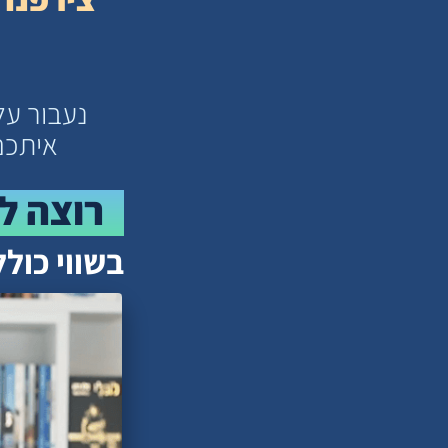
נעבור על
איתכם
רוצה ל
בשווי כולל של