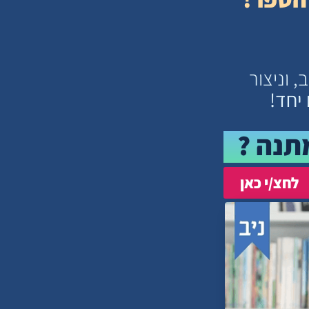
 וניצור
יחד!
תנה ?
לחצ/י כאן