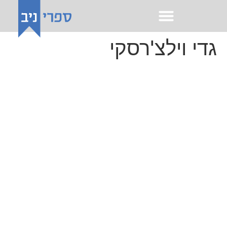
לתוכן
גדי וילצ'רסקי