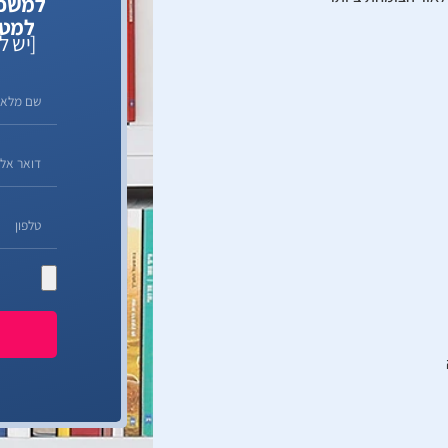
למטה,
[יש ל