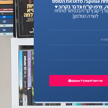
למשפחת Spinse? מלאו את הטופס
 צרפו קו"ח ונדבר בקרוב ♥️
צרף קובץ קו"ח בכפתור מתחת
לשדה הטלפון]
אני רוצה להצטרף ל-Spinse