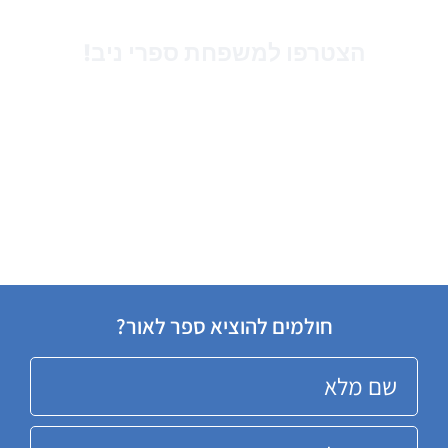
הצטרפו למשפחת ספרי ניב!
עד היום יותר מ-3,000 סופרים ויוצרים בחרו בנו
כשותפים לדרך ונתנו לנו את הזכות להוציא לאור
ולהפיץ את הספר שלהם.
אנחנו כאן בשבילך, עם אנשי המקצוע הטובים ביותר,
בגובה העיניים, בליווי אישי וצמוד, מתוך רצון להוציא
לאור את הספר שלך בדיוק כמו שדמיינת.
חולמים להוציא ספר לאור?