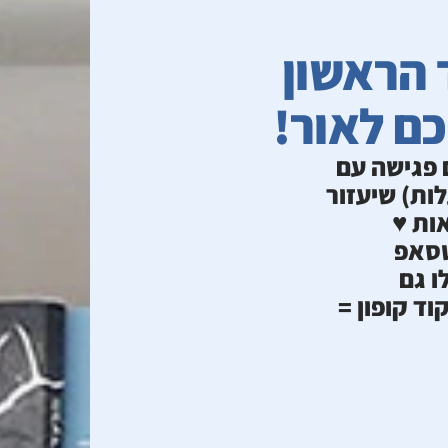
הראשון
ם לאור!
 פגישה עם
ות) שיעזור
ת ♥️
טסאפ
ו גם
ד קופון =